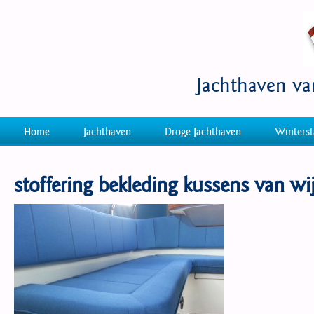
Jachthaven v
Home
Jachthaven
Droge Jachthaven
Winterst
stoffering bekleding kussens van wi